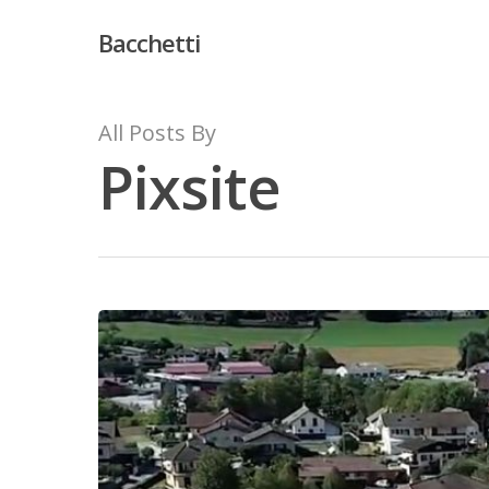
Bacchetti
All Posts By
Pixsite
Hit enter to search or ESC to close